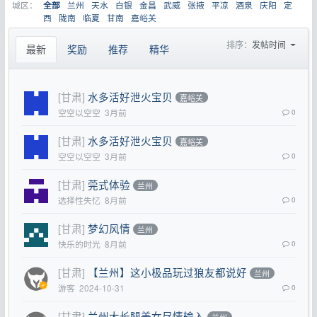
城区：
兰州
天水
白银
金昌
武威
张掖
平凉
酒泉
庆阳
定
全部
西
陇南
临夏
甘南
嘉峪关
排序：
发帖时间
最新
奖励
推荐
精华
[甘肃]
水多活好泄火宝贝
嘉峪关
空空以空空
3月前
0
[甘肃]
水多活好泄火宝贝
嘉峪关
空空以空空
3月前
0
[甘肃]
莞式体验
兰州
选择性失忆
8月前
0
[甘肃]
梦幻风情
兰州
快乐的时光
8月前
0
[甘肃]
【兰州】这小极品玩过狼友都说好
兰州
游客
2024-10-31
0
[甘肃]
兰州大长腿美女尽情输入