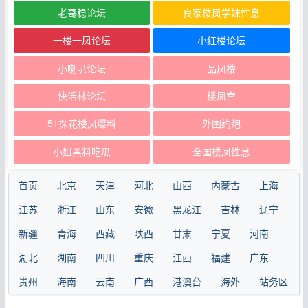
老哥稳论坛
良家楼凤学妹性息
一楼一凤论坛
小红楼论坛
小喇叭论坛
品凤楼
快活林论坛
楼凤宫
51探花楼凤爆料
外围约炮
小姐黑料吃瓜
全国楼凤性息
首页
北京
天津
河北
山西
内蒙古
上海
江苏
浙江
山东
安徽
黑龙江
吉林
辽宁
新疆
青海
西藏
陕西
甘肃
宁夏
河南
湖北
湖南
四川
重庆
江西
福建
广东
贵州
海南
云南
广西
港澳台
海外
站务区