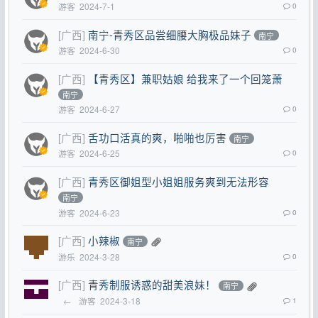
游客
2024-7-1
0
[广西]
南宁-青秀区品尝细腰大胸极品妹子
南宁
游客
2024-6-30
0
[广西]
【青秀区】兼职姑娘 给我来了一个回笼萧
南宁
游客
2024-6-27
0
[广西]
舌功口活真的爽，啪啪也厉害
南宁
游客
2024-6-25
0
[广西]
青秀区御姐型小姐姐服务爽到无法形容
南宁
游客
2024-6-23
0
[广西]
小辣椒
南宁
游乐
2024-3-28
0
[广西]
青秀制服诱惑的甜美浪妹！
南宁
←
游客
2024-3-18
1