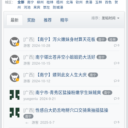
城区：
南宁
柳州
桂林
梧州
北海
钦州
贵港
玉林
百色
贺
全部
州
河池
来宾
崇左
防城港
排序：
发帖时间
最新
奖励
推荐
精华
[广西]
【南宁】泻火嫩妹身材算天花板
南宁
桂林
游客
2024-10-28
0
[广西]
南宁堪比苍井空小姐姐奶大活好
南宁
游客
2024-10-15
0
[广西]
【南宁】嫖到此女人生大庆
南宁
游客
2024-10-12
0
[广西]
南宁市-青秀区猛操粉嫩学生妹贼爽
南宁
yuegeniu
2024-9-21
0
[广西]
性感白大奶舌吻掰穴口交骑乘抽插猛操
南宁
←
游客
2025-5-7
5