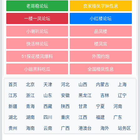
老哥稳论坛
良家楼凤学妹性息
一楼一凤论坛
小红楼论坛
小喇叭论坛
品凤楼
快活林论坛
楼凤宫
51探花楼凤爆料
外围约炮
小姐黑料吃瓜
全国楼凤性息
首页
北京
天津
河北
山西
内蒙古
上海
江苏
浙江
山东
安徽
黑龙江
吉林
辽宁
新疆
青海
西藏
陕西
甘肃
宁夏
河南
湖北
湖南
四川
重庆
江西
福建
广东
贵州
海南
云南
广西
港澳台
海外
站务区